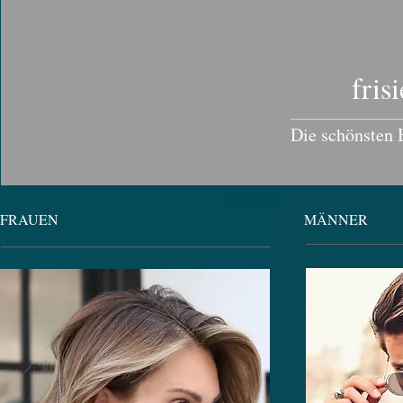
​​fris
Die schönsten H
FRAUEN
MÄNNER